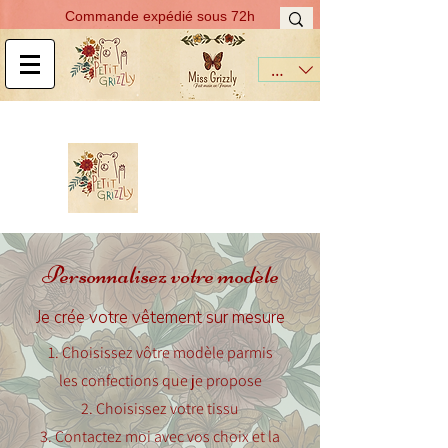
Commande expédié sous 72h
EUR (€)
Personnalisez votre modèle
Je crée votre vêtement sur mesure
1. Choisissez vôtre modèle parmis
les confections que je propose
2. Choisissez votre tissu
3. Contactez moi avec vos choix et la