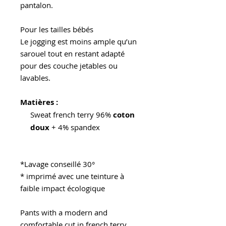
pantalon.
Pour les tailles bébés
Le jogging est moins ample qu’un
sarouel tout en restant adapté
pour des couche jetables ou
lavables.
Matières :
Sweat french terry 96%
coton
doux
+ 4% spandex
matières certifiés Oeko-tex
*Lavage conseillé 30°
* imprimé avec une teinture à
faible impact écologique
Pants with a modern and
comfortable cut in french terry.