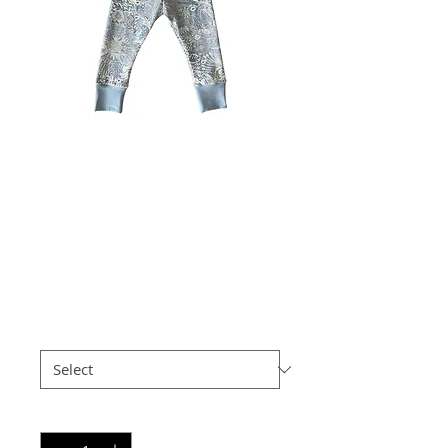
Pantalon évolutif -
Blue Lake
Sale
From
€35.00
Price
Taille
*
Quantity
*