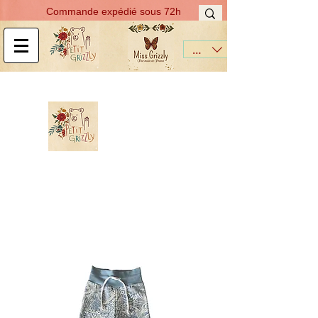
Commande expédié sous 72h
EUR (€)