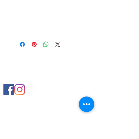
Petits boutons délicats au devant
et col cranté arrondi féminin
100% viscose
Petit Grizzly
Vêtements et accessoires écoresponsable en
matières bio ou Oeko Tex. Démarche Zéro
déchet
Contact
CGV
Mentions Légales
Livraisons et retours
© Petit Grizzly 2019 - Tous droits réservés