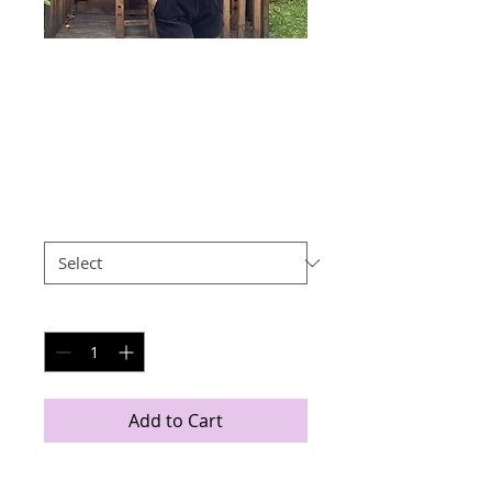
Chemise champs
fleuris
Price
€95.00
Taille
*
Quantity
*
Add to Cart
Chemise col tailleur quatre saisons