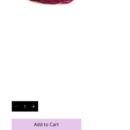
Bandeau Tressé
Framboise
Price
€27.00
Quantity
*
Add to Cart