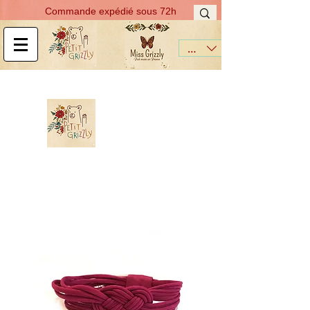
Commande expédié sous 72h
EUR (€)