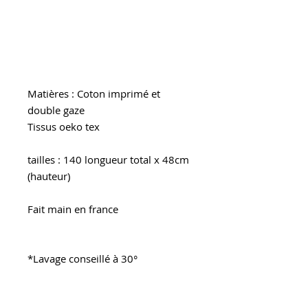
ou les soirées d'été.
Une écharpe tube à enrouler 2 fois
autour du cou ..
Matières : Coton imprimé et
double gaze
Tissus oeko tex
tailles : 140 longueur total x 48cm
(hauteur)
Fait main en france
*Lavage conseillé à 30°