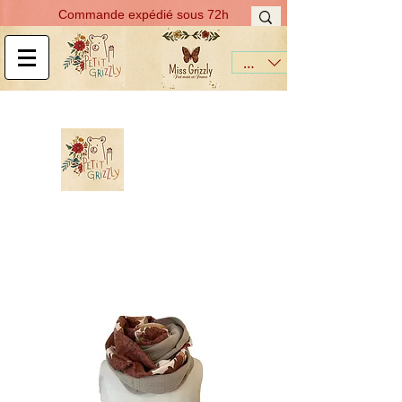
Commande expédié sous 72h
EUR (€)