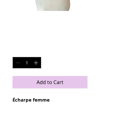
Écharpe Tube -
Pivoines - beige
Price
€38.00
Quantity
*
Add to Cart
Écharpe femme
Une écharpe à porter toute
l'année!!! Idéal en hiver pour se
garder au chaud et parfaite pour
les petites brises en automne