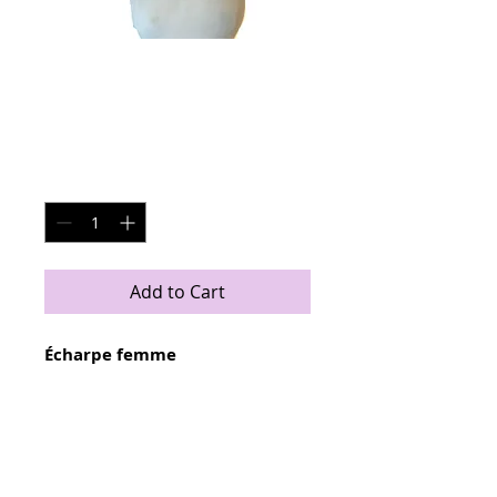
Écharpe Tube -
Automne -Twilight
Price
€38.00
Quantity
*
Add to Cart
Écharpe femme
Une écharpe à porter toute
l'année!!! Idéal en hiver pour se
garder au chaud et parfaite pour
les petites brises en automne