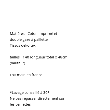
ou les soirées d'été.
Une écharpe tube à enrouler 2 fois
autour du cou ..
Matières : Coton imprimé et
double gaze à paillette
Tissus oeko tex
tailles : 140 longueur total x 48cm
(hauteur)
Fait main en france
*Lavage conseillé à 30°
Ne pas repasser directement sur
les paillettes