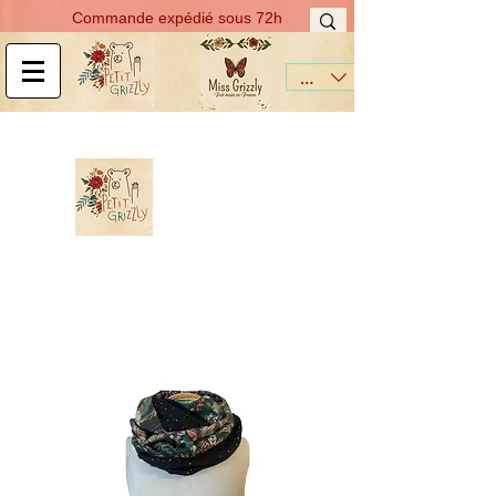
Commande expédié sous 72h
EUR (€)